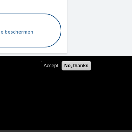
rde beschermen
Accept
No, thanks