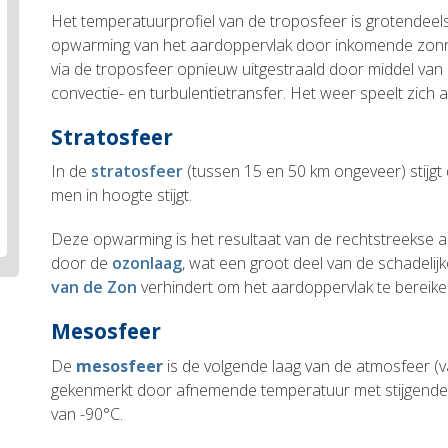
Het temperatuurprofiel van de troposfeer is grotendeels
opwarming van het aardoppervlak door inkomende zonn
via de troposfeer opnieuw uitgestraald door middel van
convectie- en turbulentietransfer. Het weer speelt zich a
Stratosfeer
In de
stratosfeer
(tussen 15 en 50 km ongeveer) stijg
men in hoogte stijgt.
Deze opwarming is het resultaat van de rechtstreekse a
door de
ozonlaag
, wat een groot deel van de schadelij
van de Zon
verhindert om het aardoppervlak te bereike
Mesosfeer
De
mesosfeer
is de volgende laag van de atmosfeer (v
gekenmerkt door afnemende temperatuur met stijgende 
van -90°C.