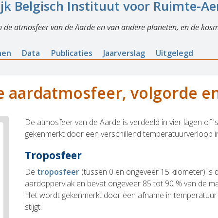
ijk Belgisch Instituut voor Ruimte-A
n de atmosfeer van de Aarde en van andere planeten, en de kosm
nen
Data
Publicaties
Jaarverslag
Uitgelegd
e aardatmosfeer, volgorde 
De atmosfeer van de Aarde is verdeeld in vier lagen of 's
gekenmerkt door een verschillend temperatuurverloop in
Troposfeer
De
troposfeer
(tussen 0 en ongeveer 15 kilometer) is 
aardoppervlak en bevat ongeveer 85 tot 90 % van de m
Het wordt gekenmerkt door een afname in temperatuur
stijgt.