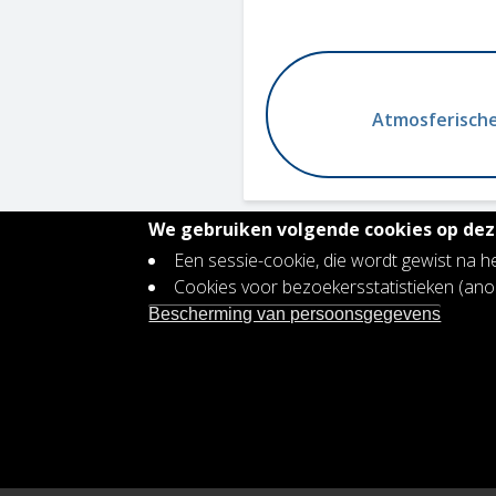
Atmosferische
We gebruiken volgende cookies op deze
Een sessie-cookie, die wordt gewist na h
Contact
Cookies voor bezoekersstatistieken (a
Footer
Vacatures
Bescherming van persoonsgegevens
menu
Bescherming persoonsgegevens
Toegankelijkheidsverklaring
Plan voor gendergelijkheid