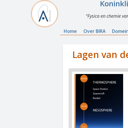
Koninkl
Fysica en chemie va
Home
Over BIRA
Domei
Lagen van d