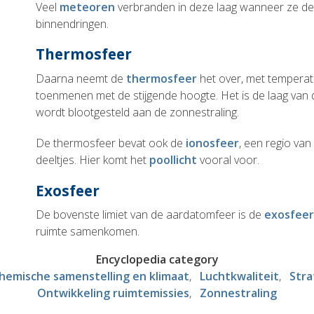
Veel
meteoren
verbranden in deze laag wanneer ze d
binnendringen.
Thermosfeer
Daarna neemt de
thermosfeer
het over, met temperatu
toenmenen met de stijgende hoogte. Het is de laag van 
wordt blootgesteld aan de zonnestraling.
De thermosfeer bevat ook de
ionosfeer
, een regio va
deeltjes. Hier komt het
poollicht
vooral voor.
Exosfeer
De bovenste limiet van de aardatomfeer is de
exosfee
ruimte samenkomen.
Encyclopedia category
hemische samenstelling en klimaat
Luchtkwaliteit
Stra
Ontwikkeling ruimtemissies
Zonnestraling