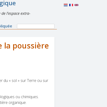
lgique
 de l’espace extra-
Search
pliquée
Search
form
e la poussière
r du « sol » sur Terre ou sur
ologiques ou chimiques.
atière organique.