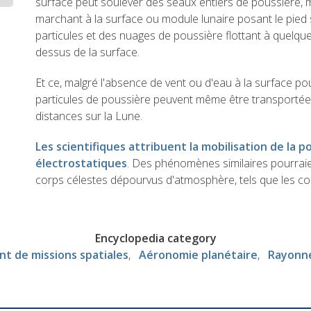
surface peut soulever des seaux entiers de poussière
marchant à la surface ou module lunaire posant le pied 
particules et des nuages de poussière flottant à quelq
dessus de la surface.
Et ce, malgré l'absence de vent ou d'eau à la surface pou
particules de poussière peuvent même être transportée
distances sur la Lune.
Les scientifiques attribuent la mobilisation de la p
électrostatiques
. Des phénomènes similaires pourraie
corps célestes dépourvus d'atmosphère, tels que les co
Encyclopedia category
 de missions spatiales
Aéronomie planétaire
Rayonne