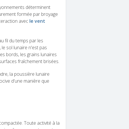
rayonnements déterminent
 purement formée par broyage
nteraction avec
le vent
u fil du temps par les
le sol lunaire n'est pas
s bords, les grains lunaires
 surfaces fraîchement brisées.
re, la poussière lunaire
nocive d'une manière que
compactée. Toute activité à la