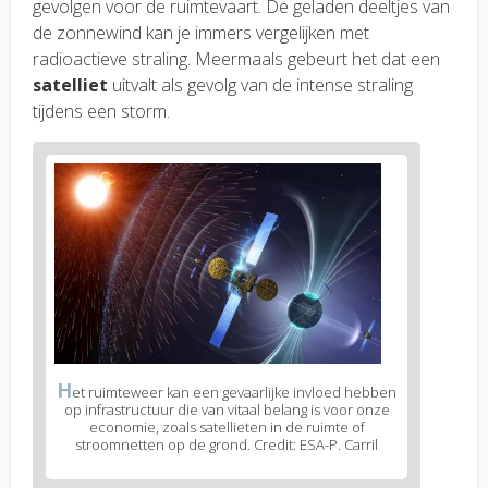
gevolgen voor de ruimtevaart. De geladen deeltjes van
de zonnewind kan je immers vergelijken met
radioactieve straling. Meermaals gebeurt het dat een
satelliet
uitvalt als gevolg van de intense straling
tijdens een storm.
H
et ruimteweer kan een gevaarlijke invloed hebben
op infrastructuur die van vitaal belang is voor onze
economie, zoals satellieten in de ruimte of
stroomnetten op de grond. Credit: ESA-P. Carril