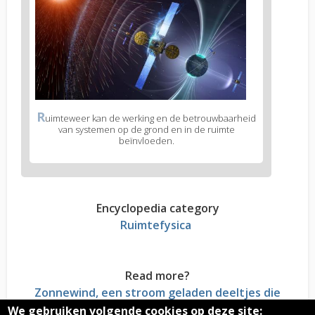
R
uimteweer kan de werking en de betrouwbaarheid
van systemen op de grond en in de ruimte
beïnvloeden.
Encyclopedia category
Ruimtefysica
Read more?
Zonnewind, een stroom geladen deeltjes die
ontsnappen uit de Zon
We gebruiken volgende cookies op deze site: